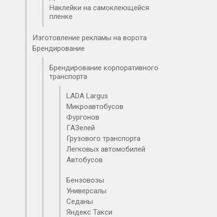
Наклейки на самоклеющейся
пленке
Изготовление рекламы на ворота
Брендирование
Брендирование корпоративного
транспорта
LADA Largus
Микроавтобусов
Фургонов
ГАЗелей
Грузового транспорта
Легковых автомобилей
Автобусов
Бензовозов
Коммерческого транспорта
Яндекс такси
Универсала
Седана
Бензовозы
Универсалы
Седаны
Яндекс Такси