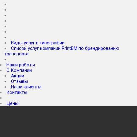
Печать логотипа на авто
Печать на пленке
Тонировка стекол
Оклейка кузова
Оклейка капота
Оклейка фар
Оформление витрин
Виды услуг в типографии
Список услуг компании PrintBM по брендированию
транспорта
Плоттерная резка
Наши работы
О Компании
Акции
Отзывы
Наши клиенты
Контакты
Оклейка Защитными пленками
Цены