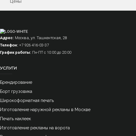
Цены
Адрес:
Москва, ул. Ташкентская, 28
Телефон:
+7 926 416-03-37
График работы:
Пн-ПТ с 10:00 до 20:00
УСЛУГИ
Брендирование
Борт грузовика
Широкоформатная печать
Изготовление наружной рекламы в Москве
Печать наклеек
Изготовление рекламы на ворота
Оклейка автомобиля
Разработка дизайн-макета
Снятие пленки с авто
Оклейка авто виниловой пленкой
Винилография
Печать логотипа на авто
Печать на пленке
Тонировка стекол
Оклейка кузова
Оклейка капота
Оклейка фар
Оформление витрин