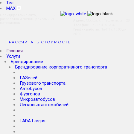
Тел
MAX
Брендирование авто,
разработка и печать рекламных
Адрес:
Москва, ул. Ташкентская, 28
материалов.
Телефон:
+7 926 416-03-37
График работы:
Пн-ПТ с 10:00 до
20:00
РАССЧИТАТЬ СТОИМОСТЬ
Главная
Услуги
Брендирование
Брендирование корпоративного транспорта
Бензовозов
ГАЗелей
Грузового транспорта
Автобусов
Фургонов
Микроавтобусов
Легковых автомобилей
Коммерческого транспорта
Яндекс такси
LADA Largus
Универсала
Седана