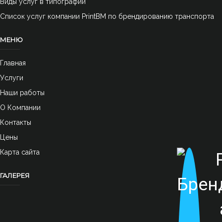
Виды услуг в типографии
Список услуг компании PrintBM по брендированию транспорта
Плоттерная резка
МЕНЮ
Главная
Услуги
Наши работы
О Компании
Контакты
Оклейка Защитными пленками
Цены
Карта сайта
ГАЛЕРЕЯ