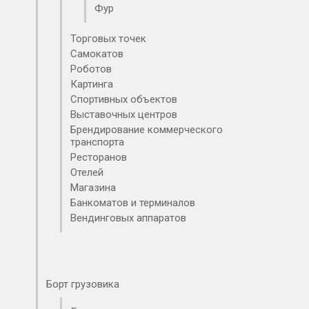
Фур
Торговых точек
Самокатов
Роботов
Картинга
Спортивных объектов
Выставочных центров
Брендирование коммерческого
транспорта
Ресторанов
Отелей
Магазина
Банкоматов и терминалов
Вендинговых аппаратов
Оклейка автомобиля
Разработка дизайн-макета
Снятие пленки с авто
Оклейка авто виниловой пленкой
Винилография
Печать логотипа на авто
Печать на пленке
Тонировка стекол
Оклейка кузова
Оклейка капота
Оклейка фар
Оформление витрин
Плоттерная резка
Борт грузовика