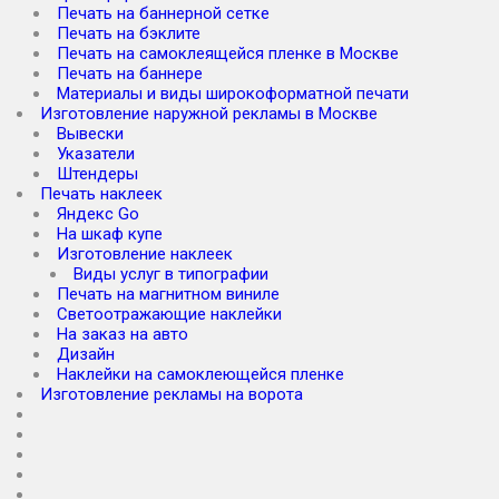
Печать на баннерной сетке
Печать на бэклите
Печать на самоклеящейся пленке в Москве
Печать на баннере
Материалы и виды широкоформатной печати
Изготовление наружной рекламы в Москве
Вывески
Указатели
Штендеры
Печать наклеек
Яндекс Go
На шкаф купе
Изготовление наклеек
Виды услуг в типографии
Печать на магнитном виниле
Светоотражающие наклейки
На заказ на авто
Дизайн
Наклейки на самоклеющейся пленке
Изготовление рекламы на ворота
Оклейка автомобиля
Разработка дизайн-макета
Снятие пленки с авто
Оклейка авто виниловой пленкой
Винилография